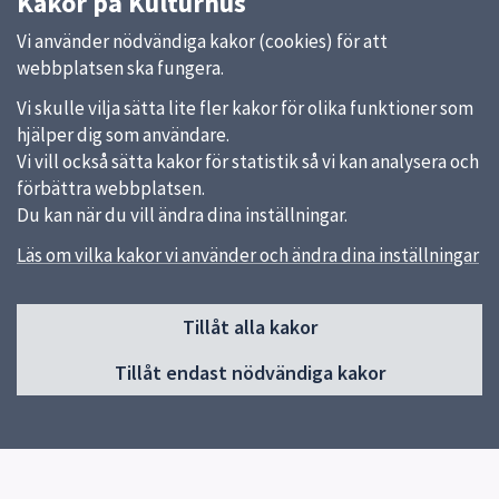
Kakor på Kulturhus
Vi använder nödvändiga kakor (cookies) för att
webbplatsen ska fungera.
Vi skulle vilja sätta lite fler kakor för olika funktioner som
hjälper dig som användare.
Vi vill också sätta kakor för statistik så vi kan analysera och
förbättra webbplatsen.
Du kan när du vill ändra dina inställningar.
Läs om vilka kakor vi använder och ändra dina inställningar
Sidfot
Huvudmeny
Tillåt alla kakor
Start
Tillåt endast nödvändiga kakor
Om Uppsalas kulturhus
Gottsunda kulturhus
Stenhagens kulturhus
Sävja kulturhus
Res hit hållbart