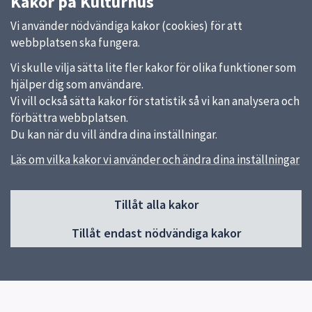
Kakor på Kulturhus
Vi använder nödvändiga kakor (cookies) för att
webbplatsen ska fungera.
Vi skulle vilja sätta lite fler kakor för olika funktioner som
hjälper dig som användare.
Vi vill också sätta kakor för statistik så vi kan analysera och
förbättra webbplatsen.
Du kan när du vill ändra dina inställningar.
Läs om vilka kakor vi använder och ändra dina inställningar
Sidfot
Huvudmeny
Tillåt alla kakor
Start
Tillåt endast nödvändiga kakor
Om Uppsalas kulturhus
Gottsunda kulturhus
Stenhagens kulturhus
Sävja kulturhus
Res hit hållbart