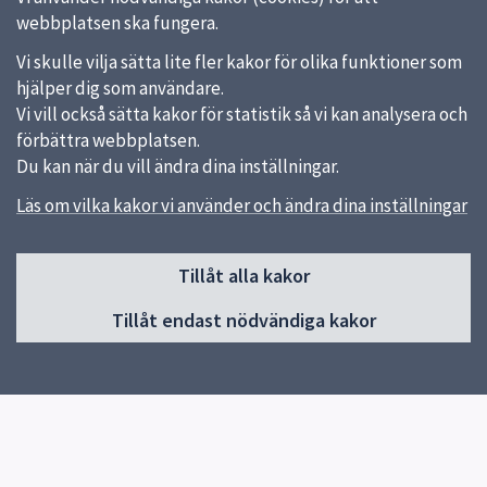
webbplatsen ska fungera.
Vi skulle vilja sätta lite fler kakor för olika funktioner som
hjälper dig som användare.
Vi vill också sätta kakor för statistik så vi kan analysera och
förbättra webbplatsen.
Du kan när du vill ändra dina inställningar.
Läs om vilka kakor vi använder och ändra dina inställningar
Sidfot
Huvudmeny
Tillåt alla kakor
Start
Tillåt endast nödvändiga kakor
Om Uppsalas kulturhus
Gottsunda kulturhus
Stenhagens kulturhus
Sävja kulturhus
Res hit hållbart